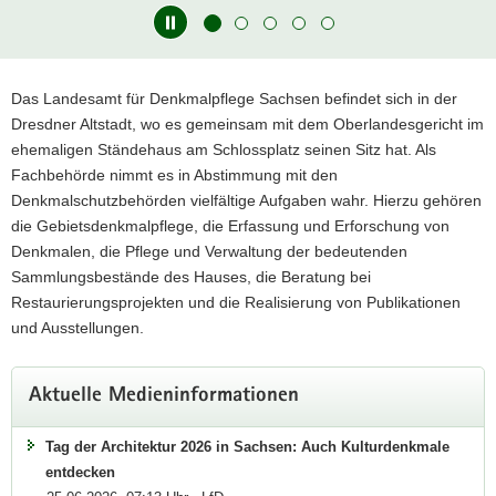
a
v
© Landeshauptstadt Dresden, Amt für Kultur und Denkmalschutz, Fotograf
© Lan
ius
Robert Michalk
Rober
i
Hauptinhalt
Das Landesamt für Denkmalpflege Sachsen befindet sich in der
g
Dresdner Altstadt, wo es gemeinsam mit dem Oberlandesgericht im
a
ehemaligen Ständehaus am Schlossplatz seinen Sitz hat. Als
t
Fachbehörde nimmt es in Abstimmung mit den
i
Denkmalschutzbehörden vielfältige Aufgaben wahr. Hierzu gehören
o
die Gebietsdenkmalpflege, die Erfassung und Erforschung von
n
Denkmalen, die Pflege und Verwaltung der bedeutenden
Sammlungsbestände des Hauses, die Beratung bei
Restaurierungsprojekten und die Realisierung von Publikationen
und Ausstellungen.
Aktuelle Medieninformationen
Tag der Architektur 2026 in Sachsen: Auch Kulturdenkmale
entdecken