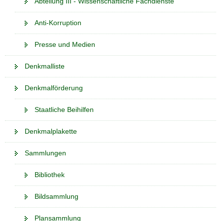
Abteilung III - Wissenschaftliche Fachdienste
a
v
Anti-Korruption
i
Presse und Medien
g
a
Denkmalliste
t
i
Denkmalförderung
o
n
Staatliche Beihilfen
Denkmalplakette
Sammlungen
Bibliothek
Bildsammlung
Plansammlung